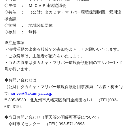
◇主催 ： Ｍ-ＣＡＰ連絡協議会
◇共催 ： （公財）タカミヤ・マリバー環境保護財団、紫川流
域会議
◇後援 ： 地域関係団体
◇参加 ： 無料
※注意事項
・清掃活動の出来る服装での参加をよろしくお願いいたします。
・ごみ袋等は、主催者が配布をいたします。
・ゴミの収集はタカミヤ・マリバー環境保護財団のマリバー1・2
号が行います。
◆お問い合わせは
（公財）タカミヤ・マリバー環境保護財団事務局 ”西森・梅田”ま
で
mariver@takamiya.co.jp
〒805-8539 北九州市八幡東区前田企業団地1-1 （TEL)093-
661-3194
◆当日お問い合わせ（雨天等の開催可否等について）
今町市民センター （TEL) 093-571-9898