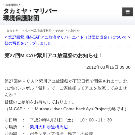
公益財団法人
タカミヤ・マリバー
☰
環境保護財団
タカミヤ・マリバー環境保護財団
>
その他
>
お知らせ
< 第27回紫川M-CAPアユ放流
マリバーエイド（財団助成金）について >
祭の写真をアップしました
第27回M-CAP紫川アユ放流祭のお知らせ！
2012年03月15日 09:00
第27回Ｍ－ＣＡＰ紫川アユ放流祭が下記日程で開催されます。北
九州のシンボル「紫川」で、ご家族揃ってアユを放流してみませ
んか？
皆様のご参加をお待ちしております。
（M-CAP・・・Murasaki river Come back Ayu Projectの略です）
◇日時 ： 平成24年4月21日（土） 10：00～11：30
◇場所 ：
紫川大川歩道橋周辺
◇内容 ： ボランティア清掃、稚アユの放流