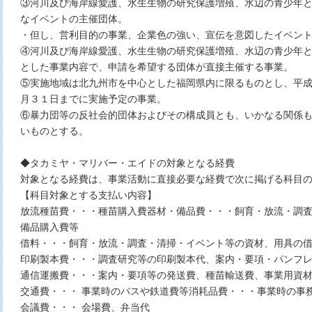
③河川及び海岸線愛護、水生生物の研究保護増殖、水辺の青少年
なイベントの主催団体。
・但し、営利目的の事業、企業色の強い、宣伝を意図したイベン
④河川及び海岸線愛護、水生生物の研究保護増殖、水辺の青少年
とした事業内容で、申請を希望する団体が直接主催する事業。
⑤実施地域は北九州市を中心とした福岡県内に限るものとし、平
月３１日までに実施予定の事業。
⑥暴力団等の反社会的団体およびその構成員とも、いかなる関係
いものとする。
◆タカミヤ・マリバー・エイドの対象となる経費
対象となる経費は、事業活動に直接必要な経費で次に掲げる科目
【科目対象とする支払い内容】
放流種苗費・・・種苗購入費器材・備品費・・・飼育・放流・調
備品購入費等
借料・・・飼育・放流・調査・清掃・イベント等の資材、用具の
印刷製本費・・・調査研究等の印刷製本代、案内・要項・パンフ
通信運搬費・・・案内・要項等の発送費、種苗輸送費、事業用資
交通費・・・ 事業時のバスや鉄道費等消耗品費・・・事業時の事
会議費・・・ 会場費、弁当代