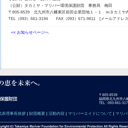
（公財）タカミヤ・マリバー環境保護財団 事務局 梅田
〒805‐8539 北九州市八幡東区前田企業団地１－１ ㈱タカミヤ
TEL（093）661‐3194 FAX（093）671‐9811 [メールアドレ
<< お知らせページへ
〒805-8539
福岡県北九州市八
TEL : 093-661-3
代表理事長挨拶
|
財団概要
|
活動内容
|
マリバーエイドについて
|
マリバ