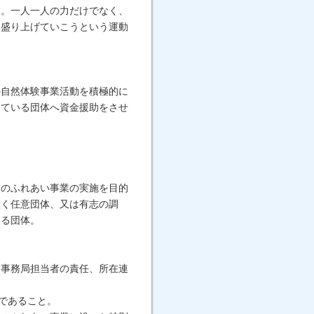
す。一人一人の力だけでなく、
て盛り上げていこうという運動
の自然体験事業活動を積極的に
している団体へ資金援助をさせ
とのふれあい事業の実施を目的
置く任意団体、又は有志の調
いる団体。
。
は事務局担当者の責任、所在連
であること。