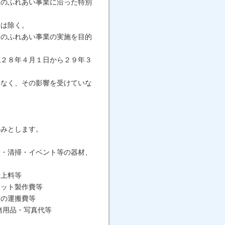
とのふれあい事業に沿った特別
トは除く。
とのふれあい事業の実施を目的
成２８年４月１日から２９年３
もなく、その影響を受けていな
のみとします。
査・清掃・イベント等の器材、
借上料等
レット製作費等
材の運搬費等
務用品・写真代等