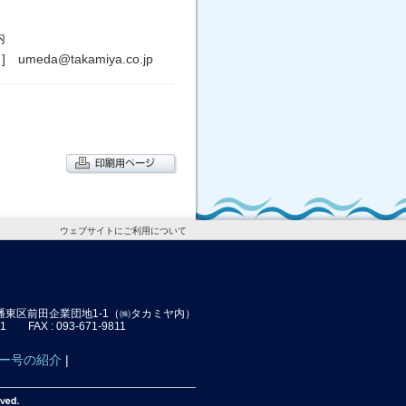
内
ス]
umeda@takamiya.co.jp
ウェブサイトにご利用について
幡東区前田企業団地1-1（㈱タカミヤ内）
171 FAX : 093-671-9811
ー号の紹介
|