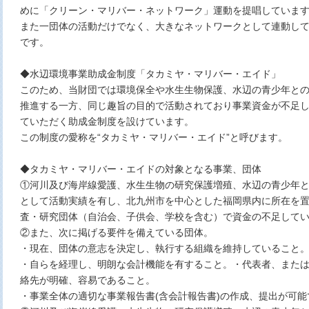
めに「クリーン・マリバー・ネットワーク」運動を提唱していま
また一団体の活動だけでなく、大きなネットワークとして連動し
です。
◆水辺環境事業助成金制度「タカミヤ・マリバー・エイド」
このため、当財団では環境保全や水生生物保護、水辺の青少年と
推進する一方、同じ趣旨の目的で活動されており事業資金が不足
ていただく助成金制度を設けています。
この制度の愛称を“タカミヤ・マリバー・エイド”と呼びます。
◆タカミヤ・マリバー・エイドの対象となる事業、団体
①河川及び海岸線愛護、水生生物の研究保護増殖、水辺の青少年
として活動実績を有し、北九州市を中心とした福岡県内に所在を
査・研究団体（自治会、子供会、学校を含む）で資金の不足して
②また、次に掲げる要件を備えている団体。
・現在、団体の意志を決定し、執行する組織を維持していること
・自らを経理し、明朗な会計機能を有すること。・代表者、また
絡先が明確、容易であること。
・事業全体の適切な事業報告書(含会計報告書)の作成、提出が可能