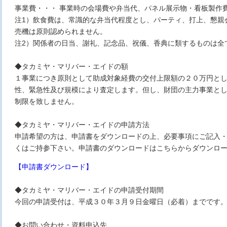
事業費・・・ 事業時の会場費や弁当代、パネル展示物・看板製作
注1）飲食費は、常識的な弁当代程度とし、パーティ、打上、懇親
売機は原則認められません。
注2）関係者の日当、謝礼、記念品、祝儀、香典に類するものは全
◆タカミヤ・マリバー・エイドの額
１事業につき原則として助成対象経費の交付上限額の２０万円と
性、緊急性及び規模により査定します。但し、財団の主力事業と
制限を致しません。
◆タカミヤ・マリバー・エイドの申請方法
申請希望の方は、申請書をダウンロードの上、必要事項にご記入
くはご持参下さい。申請書のダウンロードはこちらからダウンロ
【申請書ダウンロード】
◆タカミヤ・マリバー・エイドの申請受付期間
今回の申請受付は、平成３０年３月９日金曜日（必着）までです
◆お問い合わせ・資料申込先